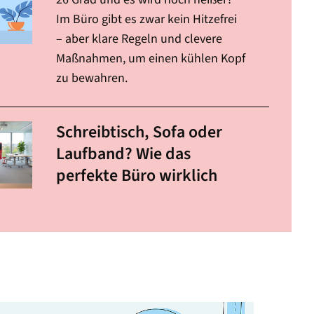
Im Büro gibt es zwar kein Hitzefrei
– aber klare Regeln und clevere
Maßnahmen, um einen kühlen Kopf
zu bewahren.
Schreibtisch, Sofa oder
Laufband? Wie das
perfekte Büro wirklich
aussieht
Andreas Stephan von der VBG weiß,
was für einen gesunden
Arbeitsalltag zählt – und eine KI
liefert Inspiration, wie das in der
Praxis aussehen könnte.