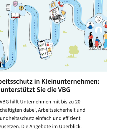
Welcher Bürotyp sind Sie?
Das Büro – ein Biotop mit ganz
eigenen Spezies. Zu welcher
gehören Sie? Und wie können Sie
gesund und sicher arbeiten? Finden
Sie es im Quiz heraus.
beitsschutz in Kleinunternehmen:
Sicher in die Pause
 unterstützt Sie die VBG
Pausen dienen der Regeneration
 VBG hilft Unternehmen mit bis zu 20
und wirken sich positiv auf
chäftigten dabei, Arbeitssicherheit und
Produktivität und
undheitsschutz einfach und effizient
Arbeitsatmosphäre aus. Doch ist
usetzen. Die Angebote im Überblick.
man in Pausen auch bei Unfällen