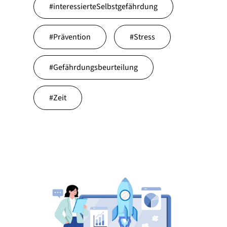
#
interessierteSelbstgefährdung
#
Prävention
#
Stress
#
Gefährdungsbeurteilung
#
Zeit