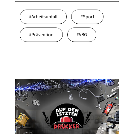
#
Arbeitsunfall
#
Sport
#
Prävention
#
VBG