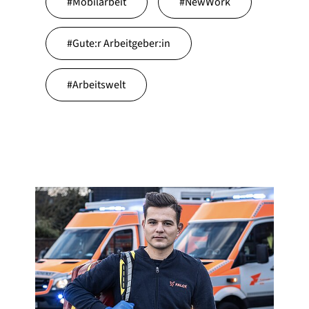
#
Mobilarbeit
#
NewWork
#
Gute:r Arbeitgeber:in
#
Arbeitswelt