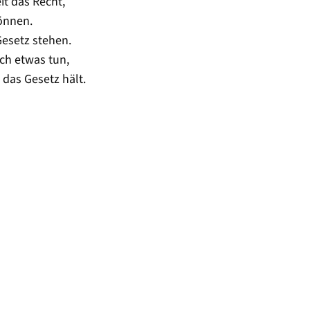
it das Recht,
önnen.
Gesetz stehen.
ch etwas tun,
 das Gesetz hält.