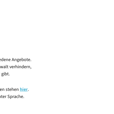
iedene Angebote.
walt verhindern,
gibt.
ten stehen
hier
.
hter Sprache.