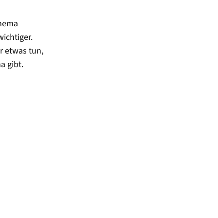
Thema
ichtiger.
r etwas tun,
a gibt.