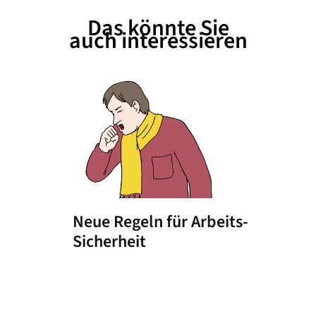
Das könnte Sie
auch interessieren
Neue Regeln für Arbeits-
Sicherheit