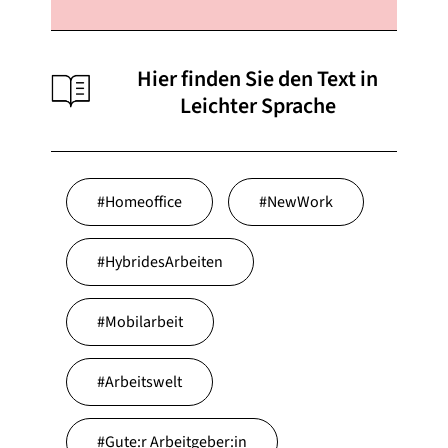
Hier finden Sie den Text in
Leichter Sprache
#
Homeoffice
#
NewWork
#
HybridesArbeiten
#
Mobilarbeit
#
Arbeitswelt
#
Gute:r Arbeitgeber:in