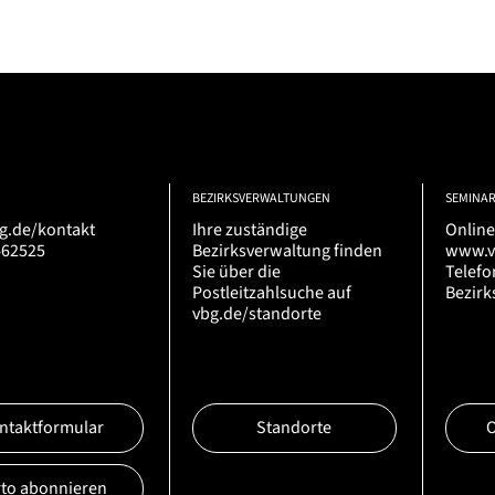
BEZIRKSVERWALTUNGEN
SEMINA
g.de/kontakt
Ihre zuständige
Online
462525
Bezirksverwaltung finden
www.v
Sie über die
Telefo
Postleitzahlsuche auf
Bezirk
vbg.de/standorte
ntaktformular
Standorte
rto abonnieren