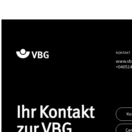
KONTAKT
www.vb
+04051
Ihr Kontakt
Ko
zur VBG
Ce