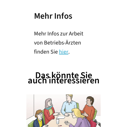
Mehr Infos
Mehr Infos zur Arbeit
von Betriebs-Ärzten
finden Sie
hier
.
Das könnte Sie
auch interessieren